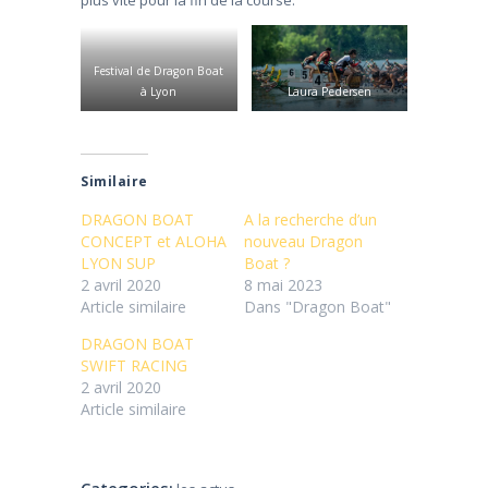
plus vite pour la fin de la course.
Festival de Dragon Boat
à Lyon
Laura Pedersen
Similaire
DRAGON BOAT
A la recherche d’un
CONCEPT et ALOHA
nouveau Dragon
LYON SUP
Boat ?
2 avril 2020
8 mai 2023
Article similaire
Dans "Dragon Boat"
DRAGON BOAT
SWIFT RACING
2 avril 2020
Article similaire