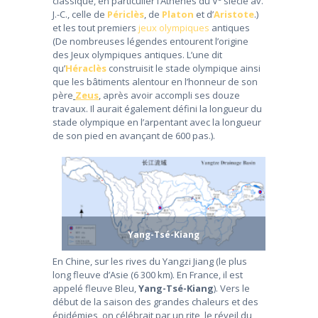
classique, en particulier l’Athènes du V
siècle av.
J.-C., celle de
Périclès
, de
Platon
et d’
Aristote
.)
et les tout premiers
jeux olympiques
antiques
(De nombreuses légendes entourent l’origine
des Jeux olympiques antiques. L’une dit
qu’
Héraclès
construisit le stade olympique ainsi
que les bâtiments alentour en l’honneur de son
père
Zeus
, après avoir accompli ses douze
travaux. Il aurait également défini la longueur du
stade olympique en l’arpentant avec la longueur
de son pied en avançant de 600 pas.).
Yang-Tsé-Kiang
En Chine, sur les rives du Yangzi Jiang (le plus
long fleuve d’Asie (6 300 km). En France, il est
appelé fleuve Bleu,
Yang-Tsé-Kiang
). Vers le
début de la saison des grandes chaleurs et des
épidémies, on célébrait par un rite, le réveil du