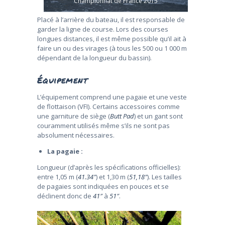
Championnat de France 2015
Placé à l’arrière du bateau, il est responsable de
garder la ligne de course. Lors des courses
longues distances, il est même possible qu’il ait à
faire un ou des virages (à tous les 500 ou 1 000 m
dépendant de la longueur du bassin).
Équipement
L’équipement comprend une pagaie et une veste
de flottaison (VFI). Certains accessoires comme
une garniture de siège (
Butt Pad
) et un gant sont
couramment utilisés même s’ils ne sont pas
absolument nécessaires.
La pagaie :
Longueur (d’après les spécifications officielles):
entre 1,05 m (
41.34″
) et 1,30 m (
51,18″
). Les tailles
de pagaies sont indiquées en pouces et se
déclinent donc de
41″
à
51″
.