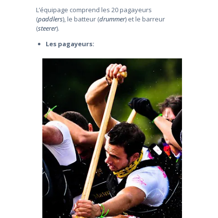
L’équipage comprend les 20 pagayeurs
(
paddlers
), le batteur (
drummer
) et le barreur
(
steerer
).
Les pagayeurs: