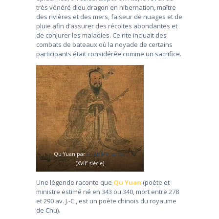
très vénéré dieu dragon en hibernation, maître
des rivières et des mers, faiseur de nuages et de
pluie afin d’assurer des récoltes abondantes et
de conjurer les maladies. Ce rite incluait des
combats de bateaux où la noyade de certains
participants était considérée comme un sacrifice.
Qu Yuan par
Chen Hongshou
e
(XVII
siècle)
Une légende raconte que
Qu Yuan
(poète et
ministre estimé né en 343 ou 340, mort entre 278
et 290 av. J.-C., est un poète chinois du royaume
de Chu).