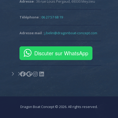
Adresse
: 36 rue Louis Pergaud, 69330 Meyzieu
Téléphone :
06 27 57 68 19
Adresse mail :
j.belin@dragonboat-concept.com
Discuter sur WhatsApp
Facebook
Google
Instagram
LinkedIn
Dragon Boat Concept © 2026. All rights reserved.