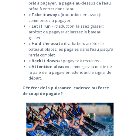
prêt à pagayer, la pagaie au-dessus de l’eau
prête à entrer dans l’eau.
«
Take it away
» (traduction: en avant):
commencez à pagayer.
«
Let it run
» (traduction: laissez glisser):
arrêtez de pagayer et laissez le bateau
glisser.
«
Hold the boat
» (traduction: arrêtez le
bateau): placez les pagaies dans l’eau jusqu’à
l’arrêt complet.
«
Back it down
« : pagayez à reculons.
«
Attention please
« : immergez la moitié de
la pale de la pagaie en attendant le signal de
départ.
Générer de la puissance: cadence ou force
de coup de pagaie ?