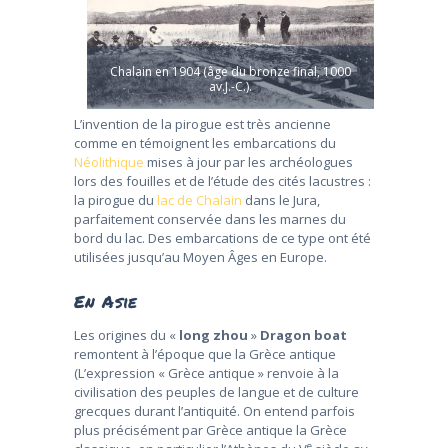
Chalain en 1904 (âge du bronze final, 1000
av.J.-C.).
L’invention de la pirogue est très ancienne
comme en témoignent les embarcations du
Néolithique
mises à jour par les archéologues
lors des fouilles et de l’étude des cités lacustres :
la pirogue du
lac de Chalain
dans le Jura,
parfaitement conservée dans les marnes du
bord du lac. Des embarcations de ce type ont été
utilisées jusqu’au Moyen Âges en Europe.
En Asie
Les origines du «
long zhou
»
Dragon boat
remontent à l’époque que la Grèce antique
(L’expression « Grèce antique » renvoie à la
civilisation des peuples de langue et de culture
grecques durant l’antiquité. On entend parfois
plus précisément par Grèce antique la Grèce
e