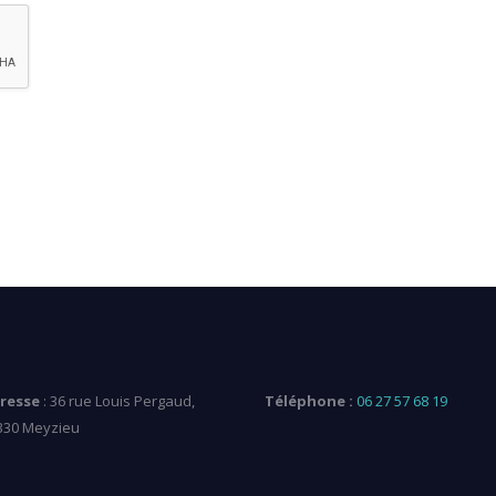
resse
: 36 rue Louis Pergaud,
Téléphone :
06 27 57 68 19
330 Meyzieu