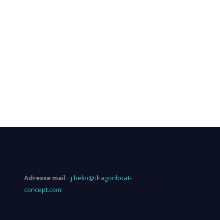
Adresse mail :
j.belin@dragonboat-
concept.com