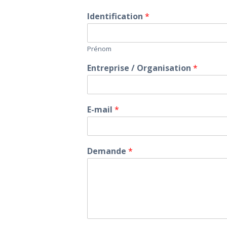
Identification
*
Prénom
Entreprise / Organisation
*
E-mail
*
A PROPOS
PRESTATIONS
Demande
*
RÉSERVATION
LA BOUTIQUE
LES ACTUS