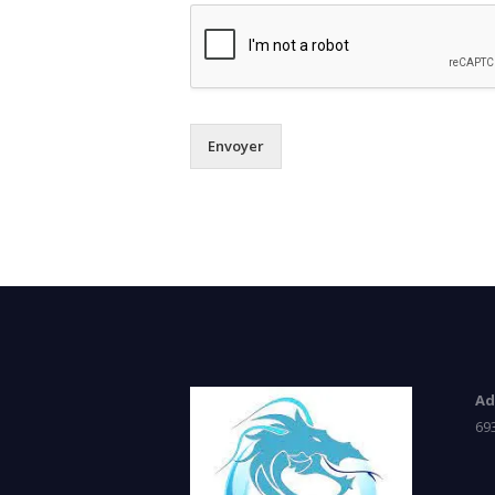
GALERIE
CONTACT
Envoyer
Ad
69