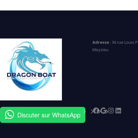
Adresse
: 36 rue Louis 
Meyzieu
Facebook
Google
Instagr
Linked
Discuter sur WhatsApp