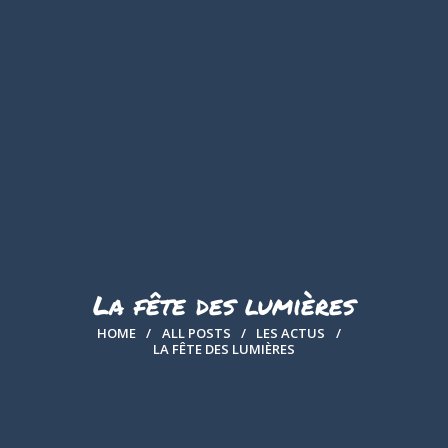
A PROPOS
PRESTATIONS
RÉSERVATION
LA BOUTIQUE
LES ACTUS
GALERIE
La fête des lumières
CONTACT
HOME
ALL POSTS
LES ACTUS
LA FÊTE DES LUMIÈRES