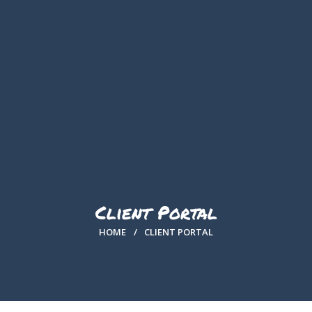
A PROPOS
PRESTATIONS
RÉSERVATION
LA BOUTIQUE
LES ACTUS
GALERIE
Client Portal
CONTACT
HOME
CLIENT PORTAL